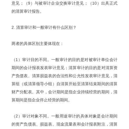
意见；（9）与被审计企业交换审计意见；（10）出具正式
的清算审计报告。
2. 清算审计和一般审计有什么区别？
两者的具体区别主要体现在：
（1）审计目的不同。一般审计的目的是对被审计单位会计
期间的会计报表发表审计意见；清算审计的目的是对清算资
产负债表、清算损益表的合法性和公允性发表审计意见，清
算组（或清算领导小组）自清算开始至清算结束期间的清算
财产分配表。其中，会计期间是指企业持续经营的期间，清
算期间是指企业停止经营的期间。
（2）审计对象不同。一般用途审计的具体对象是会计期间
的资产负债表、损益表、现金流量表和会计报表附注，清算