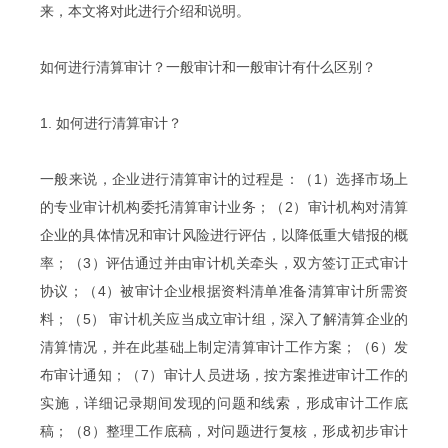
来，本文将对此进行介绍和说明。
如何进行清算审计？一般审计和一般审计有什么区别？
1. 如何进行清算审计？
一般来说，企业进行清算审计的过程是：（1）选择市场上
的专业审计机构委托清算审计业务；（2）审计机构对清算
企业的具体情况和审计风险进行评估，以降低重大错报的概
率；（3）评估通过并由审计机关牵头，双方签订正式审计
协议；（4）被审计企业根据资料清单准备清算审计所需资
料；（5） 审计机关应当成立审计组，深入了解清算企业的
清算情况，并在此基础上制定清算审计工作方案；（6）发
布审计通知；（7）审计人员进场，按方案推进审计工作的
实施，详细记录期间发现的问题和线索，形成审计工作底
稿；（8）整理工作底稿，对问题进行复核，形成初步审计