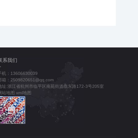
联系我们
手机：13606630039
邮箱：2509820651@qq.com
地址:浙江省杭州市临平区南苑街道临东路172-3号205室
网站地图
xml地图