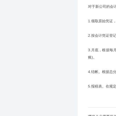
对于新公司的会
1.领取原始凭
2.按会计凭证登
3.月底，根据
账)。
4.结帐。根据
5.报税表。在规