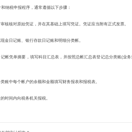
计和纳税申报程序，通常遵循以下步骤：
证，审核核对原始凭证，并在其基础上填写凭证。凭证应当附有正式发票。
记现金日记账、银行存款日记账和明细分类帐。
每月记帐凭单摘要，填写科目汇总表，并按照总帐汇总表登记总分类账(业
总分类账中每个帐户的余额和金额填写财务报表和报税表。
定的时间内向税务机关报税。