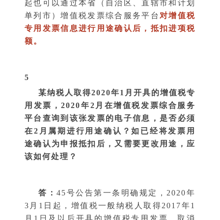
起也可以通过本省（自治区、直辖市和计划
单列市）增值税发票综合服务平台
对增值税
专用发票信息进行用途确认后，抵扣进项税
额。
5
某纳税人取得
2020年1月开具的增值税专
用发票，2020年2月在增值税发票综合服务
平台查询到该张发票的电子信息，是否必须
在2月属期进行用途确认？如已经将发票用
途确认为申报抵扣后，又需要更改用途，应
该如何处理？
答：
45号公告第一条明确规定，2020年
3月1日起，增值税一般纳税人取得2017年1
月1日及以后开具的增值税专用发票，取消