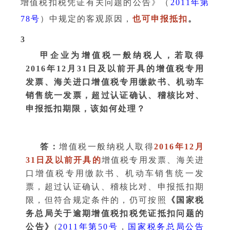
增值税扣税凭证有关问题的公告》（
2011年第
78号
）中规定的客观原因，
也可申报抵扣
。
3
甲企业为增值税一般纳税人，若取得
2016年12月31日及以前开具的增值税专用
发票、海关进口增值税专用缴款书、机动车
销售统一发票，超过认证确认、稽核比对、
申报抵扣期限，该如何处理？
答：
增值税一般纳税人取得
2016年12月
31日及以前开具的
增值税专用发票、海关进
口增值税专用缴款书、机动车销售统一发
票，超过认证确认、稽核比对、申报抵扣期
限，但符合规定条件的，仍可按照
《国家税
务总局关于逾期增值税扣税凭证抵扣问题的
公告》
(
2011年第50号
，
国家税务总局公告