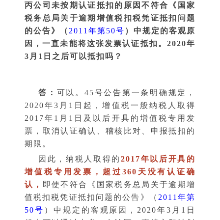
丙公司未按期认证抵扣的原因不符合《国家
税务总局关于逾期增值税扣税凭证抵扣问题
的公告》（
2011年第50号
）中规定的客观原
因，一直未能将这张发票认证抵扣。
2020年
3月1日之后可以抵扣吗？
答：
可以。
45号公告第一条明确规定，
2020年3月1日起，增值税一般纳税人取得
2017年1月1日及以后开具的增值税专用发
票，取消认证确认、稽核比对、申报抵扣的
期限。
因此，纳税人取得的
2017年以后开具的
增值税专用发票，超过360天没有认证确
认，
即使不符合《国家税务总局关于逾期增
值税扣税凭证抵扣问题的公告》（
2011年第
50号
）中规定的客观原因，
2020年3月1日