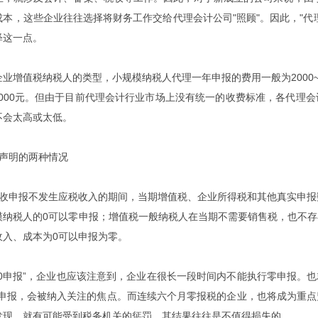
本，这些企业往往选择将财务工作交给代理会计公司"照顾"。因此，"
代
释这一点。
业增值税纳税人的类型，小规模纳税人代理一年申报的费用一般为2000~
~5000元。但由于目前代理会计行业市场上没有统一的收费标准，各代
不会太高或太低。
被声明的两种情况
税收申报不发生应税收入的期间，当期增值税、企业所得税和其他真实申报
模纳税人的0可以零申报；增值税一般纳税人在当期不需要销售税，也不
收入、成本为0可以申报为零。
“0申报”，企业也应该注意到，企业在很长一段时间内不能执行零申报。也
常申报，会被纳入关注的焦点。而连续六个月零报税的企业，也将成为重
发现，就有可能受到税务机关的惩罚，其结果往往是不值得损失的。