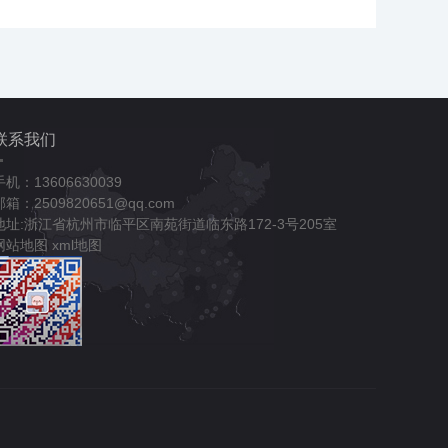
联系我们
手机：13606630039
邮箱：2509820651@qq.com
地址:浙江省杭州市临平区南苑街道临东路172-3号205室
网站地图
xml地图